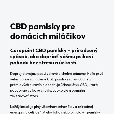
CBD pamlsky pre
domácich miláčikov
Curepoint CBD pamlsky – prirodzený
spôsob, ako dopriať vášmu psíkovi
pohodu bez stresu a úzkosti.
Doprajte svojmu psovi zdravú a chutnú odmenu. Naše prvé
veterinárne schválené CBD pamlsky sú vyrábané z
prémiových surovín a obsahujú účinnú látku CBD, ktorá
podporuje celkovú vitalitu, upokojuje a pomáha
zmierňovať stres.
Každý kúsok je plný vitamínov, minerálov a prírodnej
energie na celý deň. A aby toho nebolo málo – pamlsky