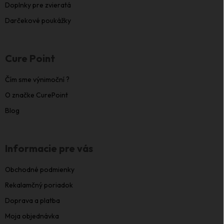
Doplnky pre zvieratá
Darčekové poukážky
Cure Point
Čím sme výnimoční ?
O značke CurePoint
Blog
Informacie pre vás
Obchodné podmienky
Rekalamčný poriadok
Doprava a platba
Moja objednávka