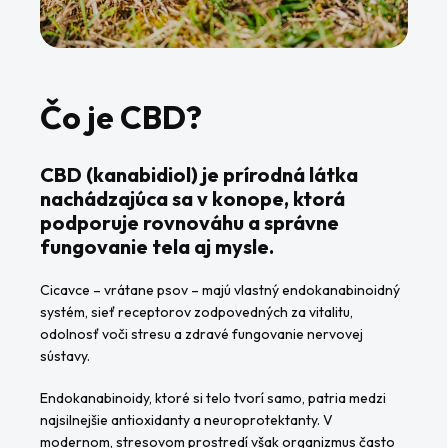
Čo je CBD?
CBD (kanabidiol) je prírodná látka
nachádzajúca sa v konope, ktorá
podporuje rovnováhu a správne
fungovanie tela aj mysle.
Cicavce – vrátane psov – majú vlastný endokanabinoidný
systém, sieť receptorov zodpovedných za vitalitu,
odolnosť voči stresu a zdravé fungovanie nervovej
sústavy.
Endokanabinoidy, ktoré si telo tvorí samo, patria medzi
najsilnejšie antioxidanty a neuroprotektanty. V
modernom, stresovom prostredí však organizmus často