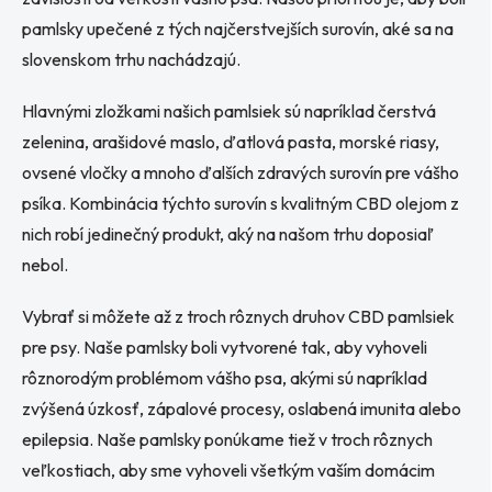
pamlsky upečené z tých najčerstvejších surovín, aké sa na
slovenskom trhu nachádzajú.
Hlavnými zložkami našich pamlsiek sú napríklad čerstvá
zelenina, arašidové maslo, ďatlová pasta, morské riasy,
ovsené vločky a mnoho ďalších zdravých surovín pre vášho
psíka. Kombinácia týchto surovín s kvalitným CBD olejom z
nich robí jedinečný produkt, aký na našom trhu doposiaľ
nebol.
Vybrať si môžete až z troch rôznych druhov CBD pamlsiek
pre psy. Naše pamlsky boli vytvorené tak, aby vyhoveli
rôznorodým problémom vášho psa, akými sú napríklad
zvýšená úzkosť, zápalové procesy, oslabená imunita alebo
epilepsia. Naše pamlsky ponúkame tiež v troch rôznych
veľkostiach, aby sme vyhoveli všetkým vaším domácim