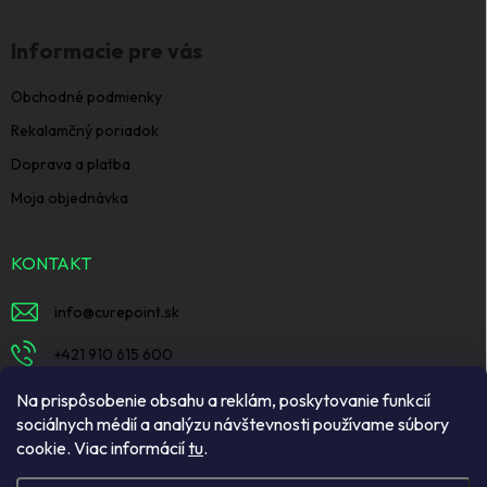
Informacie pre vás
Obchodné podmienky
Rekalamčný poriadok
Doprava a platba
Moja objednávka
KONTAKT
info
@
curepoint.sk
+421 910 615 600
https://www.facebook.com/curepointsk
Na prispôsobenie obsahu a reklám, poskytovanie funkcií
sociálnych médií a analýzu návštevnosti používame súbory
curepoint_pet/
cookie. Viac informácií
tu
.