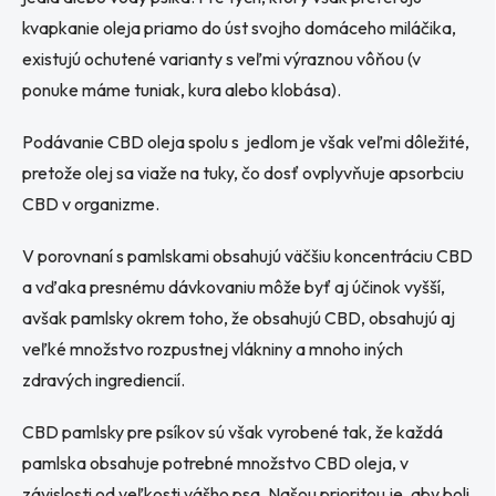
kvapkanie oleja priamo do úst svojho domáceho miláčika,
existujú ochutené varianty s veľmi výraznou vôňou (v
ponuke máme tuniak, kura alebo klobása).
Podávanie CBD oleja spolu s jedlom je však veľmi dôležité,
pretože olej sa viaže na tuky, čo dosť ovplyvňuje apsorbciu
CBD v organizme.
V porovnaní s pamlskami obsahujú väčšiu koncentráciu CBD
a vďaka presnému dávkovaniu môže byť aj účinok vyšší,
avšak pamlsky okrem toho, že obsahujú CBD, obsahujú aj
veľké množstvo rozpustnej vlákniny a mnoho iných
zdravých ingrediencií.
CBD pamlsky pre psíkov sú však vyrobené tak, že každá
pamlska obsahuje potrebné množstvo CBD oleja, v
závislosti od veľkosti vášho psa. Našou prioritou je, aby boli