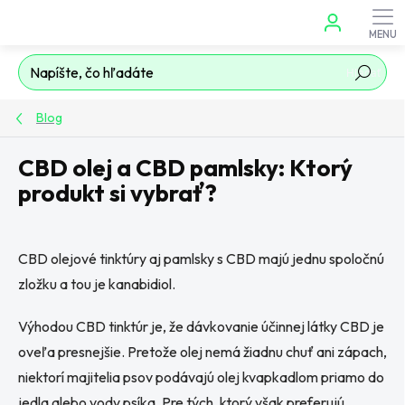
Prejsť
na
obsah
Hľadať
Blog
CBD olej a CBD pamlsky: Ktorý
produkt si vybrať?
CBD olejové tinktúry aj pamlsky s CBD majú jednu spoločnú
zložku a tou je kanabidiol.
Výhodou CBD tinktúr je, že dávkovanie účinnej látky CBD je
oveľa presnejšie. Pretože olej nemá žiadnu chuť ani zápach,
niektorí majitelia psov podávajú olej kvapkadlom priamo do
jedla alebo vody psíka. Pre tých, ktorý však preferujú