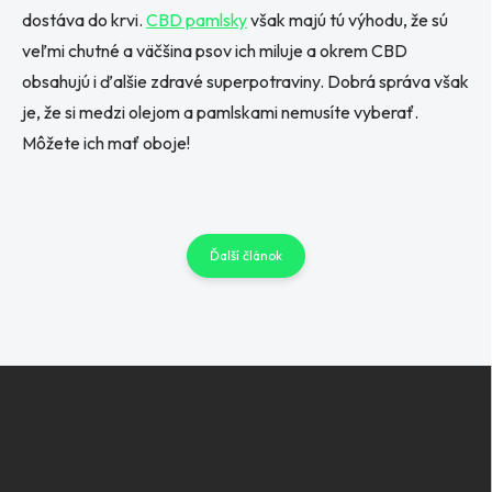
dostáva do krvi.
CBD pamlsky
však majú tú výhodu, že sú
veľmi chutné a väčšina psov ich miluje a okrem CBD
obsahujú i ďalšie zdravé superpotraviny. Dobrá správa však
je, že si medzi olejom a pamlskami nemusíte vyberať.
Môžete ich mať oboje!
Ďalší článok
Z
á
p
ä
t