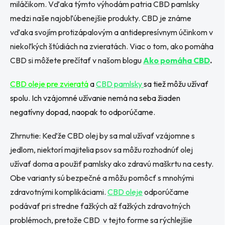
miláčikom. Vďaka týmto výhodám patria CBD pamlsky
medzi naše najobľúbenejšie produkty. CBD je známe
vďaka svojím protizápalovým a antidepresívnym účinkom v
niekoľkých štúdiách na zvieratách. Viac o tom, ako pomáha
CBD si môžete prečítať v našom blogu
Ako pomáha CBD
.
CBD oleje pre zvieratá
a
CBD pamlsky
sa tiež môžu užívať
spolu. Ich vzájomné užívanie nemá na seba žiaden
negatívny dopad, naopak to odporúčame.
Zhrnutie: Keďže CBD olej by sa mal užívať vzájomne s
jedlom, niektorí majitelia psov sa môžu rozhodnúť olej
užívať doma a použiť pamlsky ako zdravú maškrtu na cesty.
Obe varianty sú bezpečné a môžu pomôcť s mnohými
zdravotnými komplikáciami.
CBD oleje
odporúčame
podávať pri stredne ťažkých až ťažkých zdravotných
problémoch, pretože CBD v tejto forme sa rýchlejšie