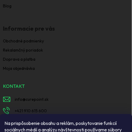
Blog
Informacie pre vás
Obchodné podmienky
Rekalamčný poriadok
Doprava a platba
Moja objednávka
KONTAKT
info
@
curepoint.sk
+421 910 615 600
https://www.facebook.com/curepointsk
Na prispôsobenie obsahu a reklám, poskytovanie funkcií
sociálnych médií a analýzu návštevnosti používame súbory