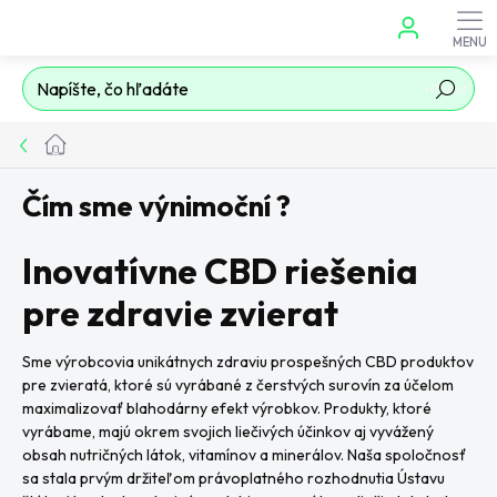
Prejsť
na
obsah
Hľadať
Domov
Čím sme výnimoční ?
Inovatívne CBD riešenia
pre zdravie zvierat
Sme výrobcovia unikátnych zdraviu prospešných CBD produktov
pre zvieratá, ktoré sú vyrábané z čerstvých surovín za účelom
maximalizovať blahodárny efekt výrobkov. Produkty, ktoré
vyrábame, majú okrem svojich liečivých účinkov aj vyvážený
obsah nutričných látok, vitamínov a minerálov. Naša spoločnosť
sa stala prvým držiteľom právoplatného rozhodnutia Ústavu