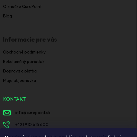
O značke CurePoint
Blog
Informacie pre vás
Obchodné podmienky
Rekalamčný poriadok
Doprava a platba
Moja objednávka
KONTAKT
info
@
curepoint.sk
+421 910 615 600
https://www.facebook.com/curepointsk