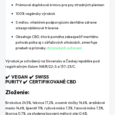
Prémiové doplnkové krmivo pre psy stredných plemien
100% vegánsky výrobok
S mätou, vitamínmi podporujúcimi dentálne zdravie
a bezproblémové trávenie
Obsahuje CBD, ktoré pomáha zabezpečiť mentálnu
pohodu psíka aj v záťažových situáciách, zmierňuje
priebeh a príznaky
chronických ochorení
Výrobok je schválený na Slovensku a Českej republike pod
registračným číslom 148/R/22-S a 137-23/C.
✔️ VEGAN ✔️ SWISS
PURITY ✔️ CERTIFIKOVANÉ CBD
Zloženie:
Brokolica 24,5%, tekvica 17,2%, ovsené vločky 14,6%, arašidové
maslo 14,6%, špenát 11%, ryžová múka 7,3%, ľanová múka 7,3%,
škorica 0,7%, za studena lisovaný mätový olej 0,4%,