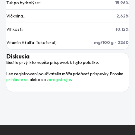
Tuk po hydrolýze:
:
15,96%
Vláknina:
:
2,62%
Vlhkosť:
:
10,12%
Vitamín E (alfa-Tokoferol)
:
mg/100 g - 2260
Diskusia
Buďte prvý, kto napíše príspevok k tejto položke.
Len registrovaní používatelia môžu pridávať príspevky. Prosím
prihláste sa
alebo sa
zaregistrujte
.
Z
á