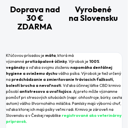
Doprava nad
Vyrobené
30 €
na Slovensku
ZDARMA
Kľúčovou prísadou je
mäta
, ktorá má
významné
protizápalové účinky
. Výrobok je
100%
vegánsky
a vďaka svojmu zloženiu
napomáha dentálnej
hygiene a sviežemu dychu
vášho psíka. Výrobok je tiež určený
na
predchádzanie a zmierňovanie tráviacich ťažkostí,
bolestí brucha a nevoľnosti
. Vďaka účinnej látke CBD krmivo
pôsobí
antistresovo a uvoľňujúco
. Aj preto môže významne
pomôcť pri stresových situáciách (napr. ohňostroje, búrky, cesta
autom) vášho štvornohého miláčika. Pamlsky
majú výbornú chuť,
vďaka ktorej ich majú psíky veľmi radi.
Krmivo
je zároveň na
Slovensku a v Českej republike
registrované
ako veterinárny
prípravok
.