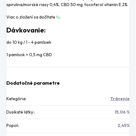
spirulina/morské riasy 0,4%, CBD 50 mg, tocoferol vitamín E 2%.
Viac o zložení sa dočítate
tu
.
Dávkovanie:
do 10 kg / 1 - 4 pamlsiek
1 pamlsok = 0,5 mg CBD
Dodatočné parametre
Kategória
:
Trávenie
Dusíkaté látky:
:
15,06 %
Popol:
:
2,45%