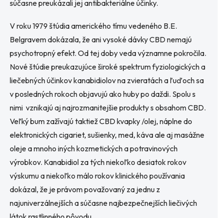
súčasne preukázali jej antibakteriálne účinky.
V roku 1979 štúdia amerického tímu vedeného B.E.
Belgravem dokázala, že ani vysoké dávky CBD nemajú
psychotropný efekt. Od tej doby veda významne pokročila.
Nové štúdie preukazujúce široké spektrum fyziologických a
liečebných účinkov kanabidiolov na zvieratách a ľuďoch sa
v posledných rokoch objavujú ako huby po daždi. Spolu s
nimi vznikajú aj najrozmanitejšie produkty s obsahom CBD.
Veľký bum zažívajú taktiež CBD kvapky /olej, náplne do
elektronických cigariet, sušienky, med, káva ale aj masážne
oleje a mnoho iných kozmetických a potravinových
výrobkov. Kanabidiol za tých niekoľko desiatok rokov
výskumu a niekoľko málo rokov klinického používania
dokázal, že je právom považovaný za jednu z
najuniverzálnejších a súčasne najbezpečnejších liečivých
látok rastlinného pôvodu.