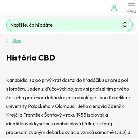
Prejsť
na
obsah
Hľadať
Blog
História CBD
Kanabidiol sa po prvý krát dostal do hľadáčiku už pred pol
storočím. Jeden z kľúčových objavov si pripísal tím prvého
českého profesora lekárskej mikrobiológie Jana Kabelíka z
univerzity Palackého v Olomouci. Jeho členovia Zdeněk
Krejčí a František Šantavý v roku 1955 izolovali a
identifikovali kyselinu kanabidiolovú (látku, z ktorej
procesom zvaným dekarboxylácia vzniká samotné CBD) a