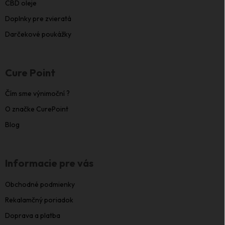
CBD oleje
Doplnky pre zvieratá
Darčekové poukážky
Cure Point
Čím sme výnimoční ?
O značke CurePoint
Blog
Informacie pre vás
Obchodné podmienky
Rekalamčný poriadok
Doprava a platba