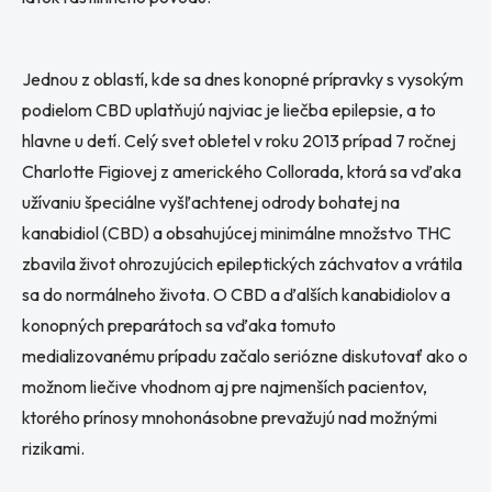
Jednou z oblastí, kde sa dnes konopné prípravky s vysokým
podielom CBD uplatňujú najviac je liečba epilepsie, a to
hlavne u detí. Celý svet obletel v roku 2013 prípad 7 ročnej
Charlotte Figiovej z amerického Collorada, ktorá sa vďaka
užívaniu špeciálne vyšľachtenej odrody bohatej na
kanabidiol (CBD) a obsahujúcej minimálne množstvo THC
zbavila život ohrozujúcich epileptických záchvatov a vrátila
sa do normálneho života. O CBD a ďalších kanabidiolov a
konopných preparátoch sa vďaka tomuto
medializovanému prípadu začalo seriózne diskutovať ako o
možnom liečive vhodnom aj pre najmenších pacientov,
ktorého prínosy mnohonásobne prevažujú nad možnými
rizikami.